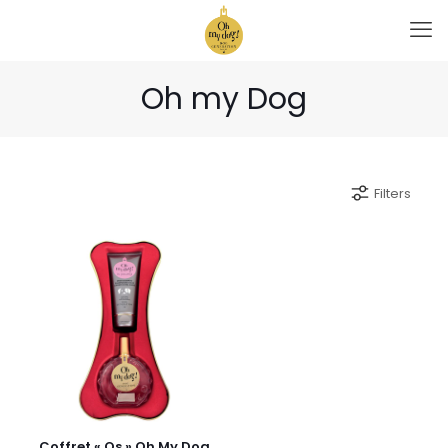
Oh my Dog
Filters
Coffret « Os » Oh My Dog